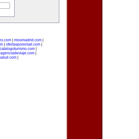
es.com
|
missmadrid.com
|
om
|
ofertasporemail.com
|
catalogoturismo.com
|
uagenciadeviaje.com
|
salud.com
|