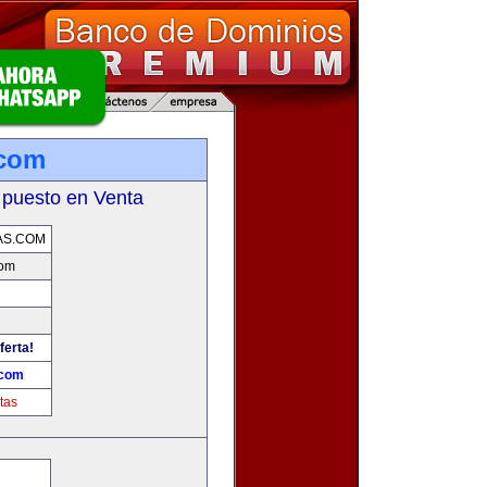
.com
 puesto en Venta
AS.COM
com
ferta!
.com
tas