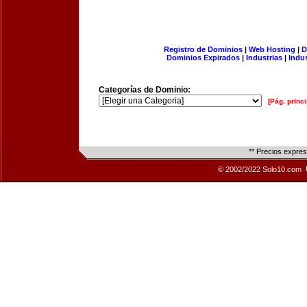
Registro de Dominios
|
Web Hosting
|
D
Dominios Expirados
|
Industrias
|
Indu
Categorías de Dominio:
[Pág. princi
** Precios expre
© 2002/2022 Solo10.com