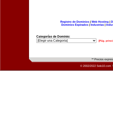
Registro de Dominios
|
Web Hosting
|
D
Dominios Expirados
|
Industrias
|
Indu
Categorías de Dominio:
[Pág. princi
** Precios expre
© 2002/2022 Solo10.com