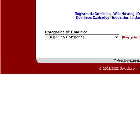
Registro de Dominios
|
Web Hosting
|
D
Dominios Expirados
|
Industrias
|
Indu
Categorías de Dominio:
[Pág. princi
** Precios expre
© 2002/2022 Solo10.com