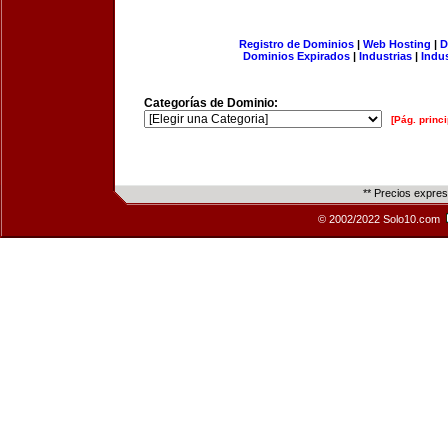
Registro de Dominios
|
Web Hosting
|
D
Dominios Expirados
|
Industrias
|
Indu
Categorías de Dominio:
[Pág. princi
** Precios expre
© 2002/2022 Solo10.com