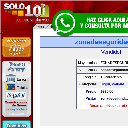
zonadesegurid
Vendido!
Mayusculas:
ZONADESEGUR
Minusculas:
zonadesegurida
Longitud:
15 caracteres
Categorias:
Hogar
,
Portales
,
Precio:
$990.00
Visitar!
zonadesegurida
Serán consideradas ofer